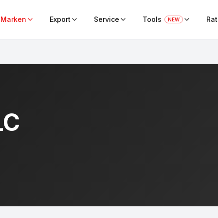
Marken
Export
Service
Tools
Ra
NEW
LC