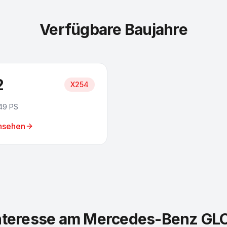
Verfügbare Baujahre
2
X254
49 PS
ansehen
nteresse am Mercedes-Benz GL