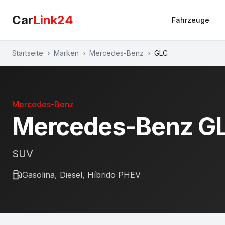
Car
Link24
Fahrzeuge
Startseite
›
Marken
›
Mercedes-Benz
›
GLC
Mercedes-Benz
Mercedes-Benz
G
SUV
Gasolina, Diesel, Híbrido PHEV