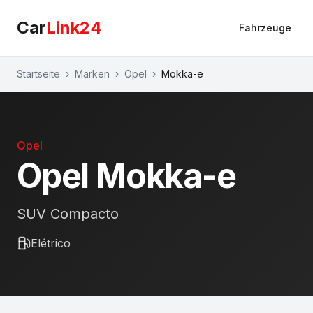
Car
Link24
Fahrzeuge
Startseite
›
Marken
›
Opel
›
Mokka-e
Opel
Opel
Mokka-e
SUV Compacto
Elétrico