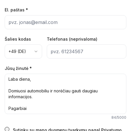
El. paštas
*
Šalies kodas
Telefonas (neprivaloma)
+49 (DE)
Jūsų žinutė
*
84
/5000
Sutinku su mano duomenų tvarkymu pagal Privatumo