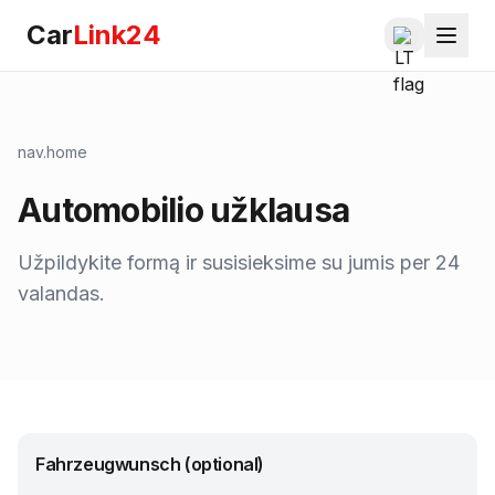
Car
Link24
nav.home
Automobilio užklausa
Užpildykite formą ir susisieksime su jumis per 24
valandas.
Fahrzeugwunsch (optional)