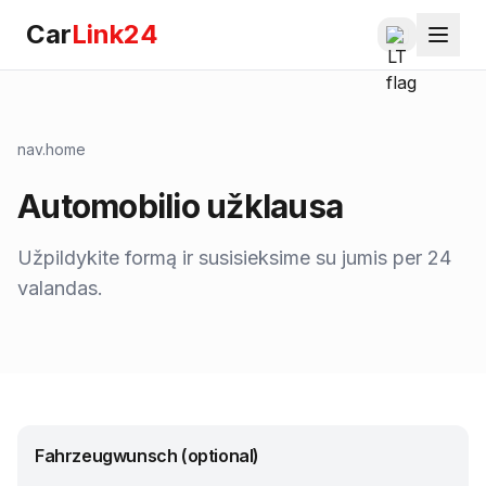
Car
Link24
nav.home
Automobilio užklausa
Užpildykite formą ir susisieksime su jumis per 24
valandas.
Fahrzeugwunsch (optional)