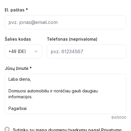
El. paštas
*
Šalies kodas
Telefonas (neprivaloma)
+49 (DE)
Jūsų žinutė
*
84
/5000
Sutinku su mano duomenų tvarkymu pagal Privatumo