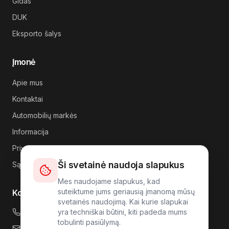
Gidas
DUK
Eksporto šalys
Įmonė
Apie mus
Kontaktai
Automobilių markės
Informacija
Privatumas
Ši svetainė naudoja slapukus
Sąlygos
Mes naudojame slapukus, kad
suteiktume jums geriausią įmanomą mūsų
Kontaktai
svetainės naudojimą. Kai kurie slapukai
+49 176 4317 7809
yra techniškai būtini, kiti padeda mums
tobulinti pasiūlymą.
info@carlink24.com