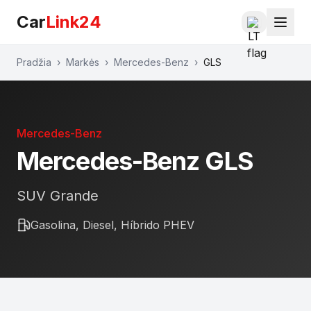
Car
Link24
Pradžia
›
Markės
›
Mercedes-Benz
›
GLS
Mercedes-Benz
Mercedes-Benz
GLS
SUV Grande
Gasolina, Diesel, Híbrido PHEV