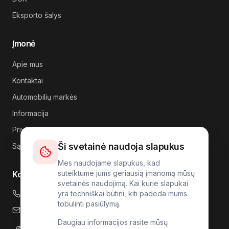
Eksporto šalys
Įmonė
Apie mus
Kontaktai
Automobilių markės
Informacija
Privatumas
Ši svetainė naudoja slapukus
Sąlygos
Mes naudojame slapukus, kad
suteiktume jums geriausią įmanomą mūsų
Kontaktai
svetainės naudojimą. Kai kurie slapukai
+49 176 4317 7809
yra techniškai būtini, kiti padeda mums
tobulinti pasiūlymą.
info@carlink24.com
Daugiau informacijos rasite mūsų