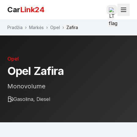
Car
Link24
Pradžia
›
Markės
›
Opel
›
Zafira
Opel
Opel
Zafira
Monovolume
Gasolina, Diesel