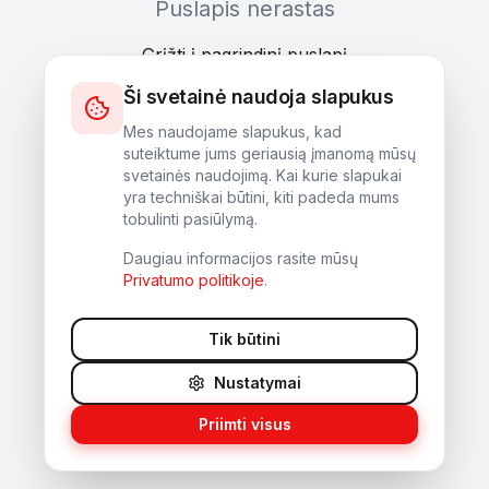
Puslapis nerastas
Grįžti į pagrindinį puslapį
Ši svetainė naudoja slapukus
Mes naudojame slapukus, kad
suteiktume jums geriausią įmanomą mūsų
svetainės naudojimą. Kai kurie slapukai
yra techniškai būtini, kiti padeda mums
tobulinti pasiūlymą.
Daugiau informacijos rasite mūsų
Privatumo politikoje
.
Tik būtini
Nustatymai
Priimti visus