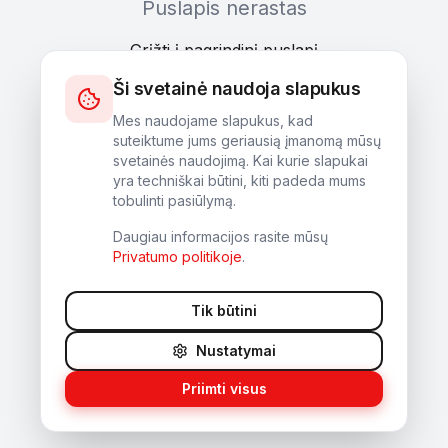
Puslapis nerastas
Grįžti į pagrindinį puslapį
Ši svetainė naudoja slapukus
Mes naudojame slapukus, kad
suteiktume jums geriausią įmanomą mūsų
svetainės naudojimą. Kai kurie slapukai
yra techniškai būtini, kiti padeda mums
tobulinti pasiūlymą.
Daugiau informacijos rasite mūsų
Privatumo politikoje
.
Tik būtini
Nustatymai
Priimti visus